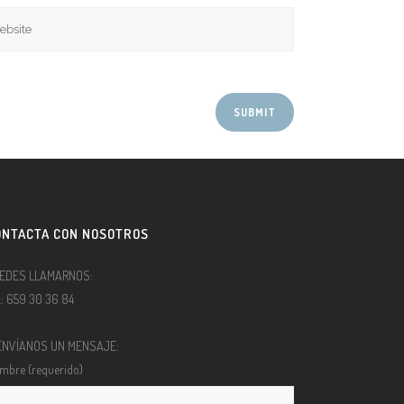
ONTACTA CON NOSOTROS
EDES LLAMARNOS:
l.: 659 30 36 84
ENVÍANOS UN MENSAJE:
mbre (requerido)