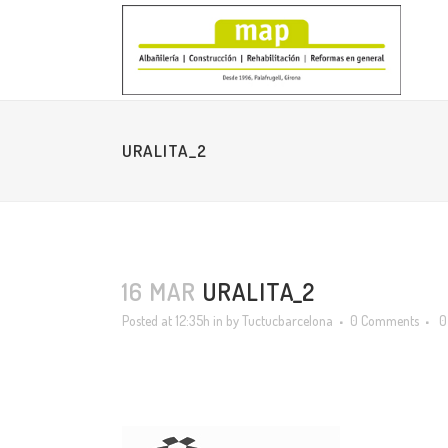
URALITA_2
16 MAR
URALITA_2
Posted at 12:35h
in
by
Tuctucbarcelona
0 Comments
0