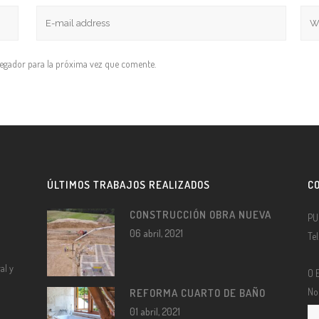
vegador para la próxima vez que comente.
ÚLTIMOS TRABAJOS REALIZADOS
C
CONSTRUCCIÓN OBRA NUEVA
PU
06 abril, 2021
Te
al y
O 
No
REFORMA CUARTO DE BAÑO
01 abril, 2021