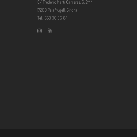
C/ Frederic Martí Carreras, 6, 2º4ª
17200 Palafrugell, Girona
Tel.: 659 30 36 84