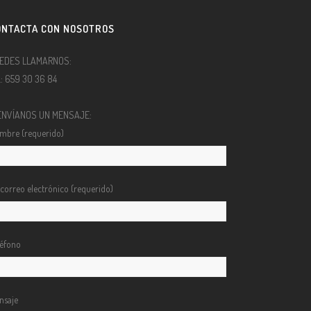
ONTACTA CON NOSOTROS
EDES LLAMARNOS:
l.: 659 30 36 84
ENVÍANOS UN MENSAJE:
mbre (requerido)
 correo electrónico (requerido)
léfono
nsaje