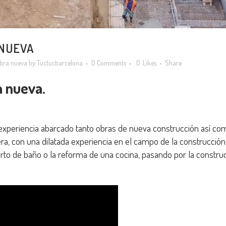
NUEVA
bra nueva
by
Tuctucbarcelona
0 Comments
0
Likes
Share
 nueva.
eriencia abarcado tanto obras de nueva construcción así como
ra, con una dilatada experiencia en el campo de la construcció
rto de baño o la reforma de una cocina, pasando por la construc