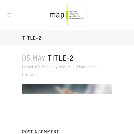
TITLE-2
05 MAY
TITLE-2
Posted at 15:20h
in
by
zeta123
0 Comments
0
Likes
POST A COMMENT