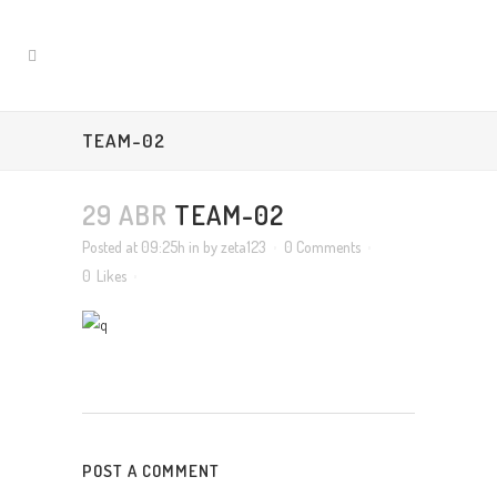
TEAM-02
29 ABR
TEAM-02
Posted at 09:25h
in
by
zeta123
0 Comments
0
Likes
POST A COMMENT