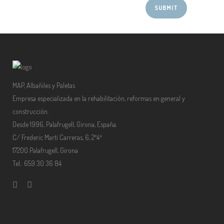
MAP, Albañiles y Paletas
Empresa especializada en la rehabilitación, reformas en general y
construcción.
Desde 1996, Palafrugell, Girona, España.
C/ Frederic Martí Carreras, 6, 2º4ª
17200 Palafrugell, Girona
Tel.: 659 30 36 84