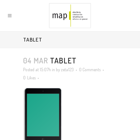
TABLET
04 MAR
TABLET
Posted at 15:07h
in
by
zeta123
0 Comments
0
Likes