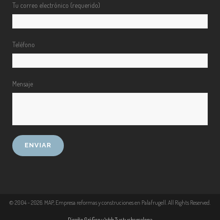
Tu correo electrónico (requerido)
Teléfono
Mensaje
© 2004 -
2026
. MAP, Empresa reformas y construciones en Palafrugell. All Rights Reserved.
Diseño Gráfico y Web Tuctucbarcelona