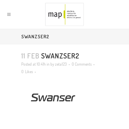
SWANZSER2
11 FEB
SWANZSER2
Posted at 10:41h
in
by
zeta123
0 Comments
0
Likes