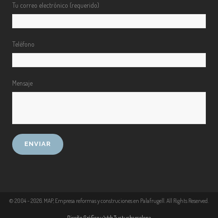
Tu correo electrónico (requerido)
Teléfono
Mensaje
© 2004 -
2026
. MAP, Empresa reformas y construciones en Palafrugell. All Rights Reserved.
Diseño Gráfico y Web Tuctucbarcelona