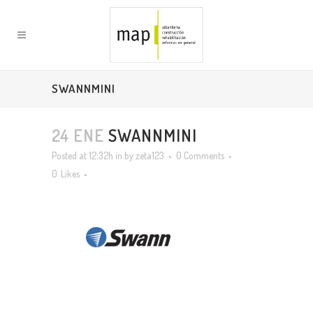
SWANNMINI
24 ENE
SWANNMINI
Posted at 12:32h
in
by
zeta123
0 Comments
0
Likes