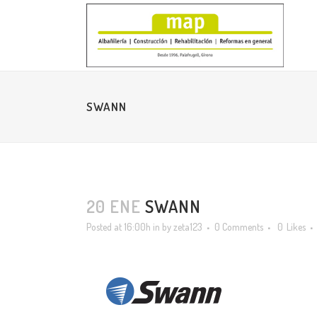
SWANN
20 ENE
SWANN
Posted at 16:00h
in
by
zeta123
0 Comments
0
Likes