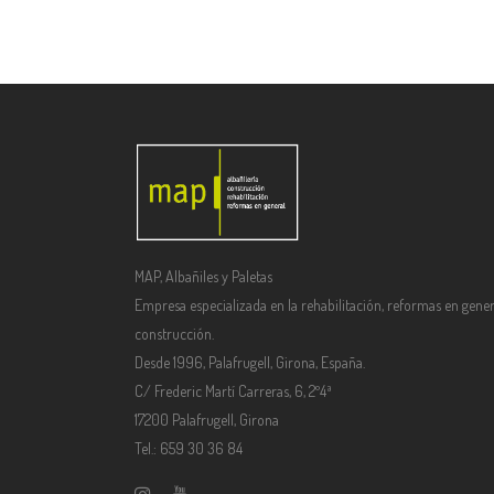
MAP, Albañiles y Paletas
Empresa especializada en la rehabilitación, reformas en gener
construcción.
Desde 1996, Palafrugell, Girona, España.
C/ Frederic Martí Carreras, 6, 2º4ª
17200 Palafrugell, Girona
Tel.: 659 30 36 84