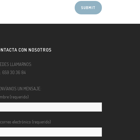
ONTACTA CON NOSOTROS
EDES LLAMARNOS:
l.: 659 30 36 84
ENVÍANOS UN MENSAJE:
mbre (requerido)
 correo electrónico (requerido)