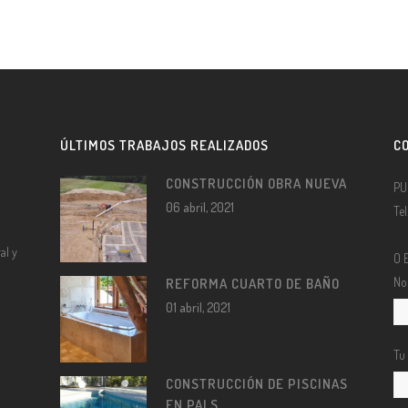
ÚLTIMOS TRABAJOS REALIZADOS
C
CONSTRUCCIÓN OBRA NUEVA
PU
06 abril, 2021
Te
al y
O 
No
REFORMA CUARTO DE BAÑO
01 abril, 2021
Tu
CONSTRUCCIÓN DE PISCINAS
EN PALS