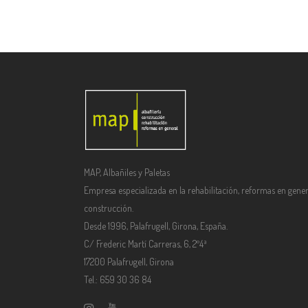
MAP, Albañiles y Paletas
Empresa especializada en la rehabilitación, reformas en gener
construcción.
Desde 1996, Palafrugell, Girona, España.
C/ Frederic Martí Carreras, 6, 2º4ª
17200 Palafrugell, Girona
Tel.: 659 30 36 84