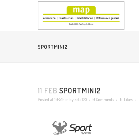
SPORTMINI2
11 FEB
SPORTMINI2
Posted at 10:51h
in
by
zeta123
0 Comments
0
Likes