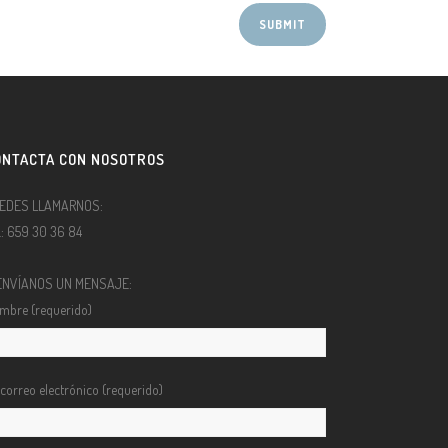
ONTACTA CON NOSOTROS
EDES LLAMARNOS:
l.: 659 30 36 84
ENVÍANOS UN MENSAJE:
mbre (requerido)
 correo electrónico (requerido)