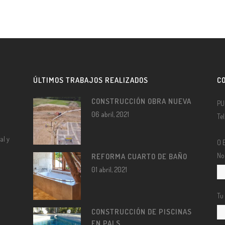
ÚLTIMOS TRABAJOS REALIZADOS
C
CONSTRUCCIÓN OBRA NUEVA
PU
06 abril, 2021
Te
al y
O 
No
REFORMA CUARTO DE BAÑO
01 abril, 2021
Tu
CONSTRUCCIÓN DE PISCINAS
EN PALS