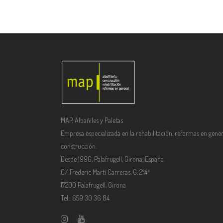
MAP, Albañiles y Paletas
Empresa especializada en la rehabilitación, reformas en gener
construcción.
Desde 1996, Palafrugell, Girona, España.
C/ Frederic Martí Carreras, 6, 2º4ª
17200 Palafrugell, Girona
Tel.: 659 30 36 84