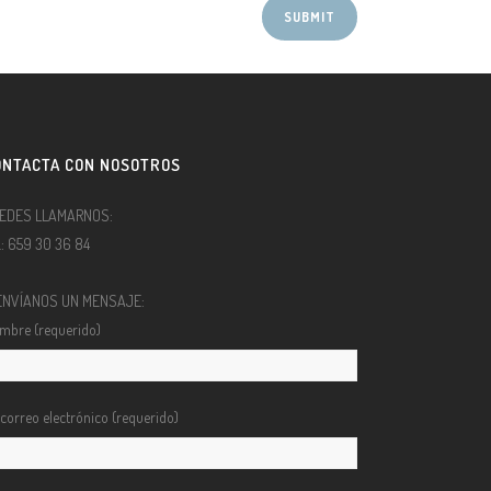
ONTACTA CON NOSOTROS
EDES LLAMARNOS:
l.: 659 30 36 84
ENVÍANOS UN MENSAJE:
mbre (requerido)
 correo electrónico (requerido)