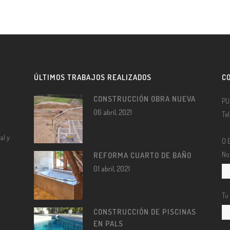
ÚLTIMOS TRABAJOS REALIZADOS
C
CONSTRUCCIÓN OBRA NUEVA
PU
06 abril, 2021
Te
al y
O 
No
REFORMA CUARTO DE BAÑO
01 abril, 2021
Tu
CONSTRUCCIÓN DE PISCINAS
EN PALS