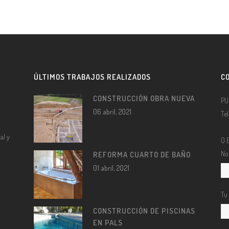
ÚLTIMOS TRABAJOS REALIZADOS
C
CONSTRUCCIÓN OBRA NUEVA
PU
06 abril, 2021
Te
al y
O 
No
REFORMA CUARTO DE BAÑO
01 abril, 2021
Tu
CONSTRUCCIÓN DE PISCINAS
EN PALS