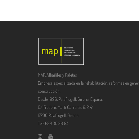
MAP, Albañiles y Paletas
Empresa especializada en la rehabilitación, reformas en gener
construcción.
Desde 1996, Palafrugell, Girona, España.
C/ Frederic Martí Carreras, 6, 2º4ª
17200 Palafrugell, Girona
Tel.: 659 30 36 84