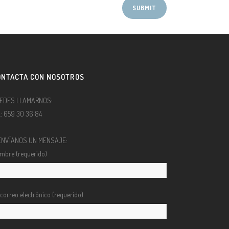
ONTACTA CON NOSOTROS
EDES LLAMARNOS:
l.: 659 30 36 84
ENVÍANOS UN MENSAJE:
mbre (requerido)
 correo electrónico (requerido)