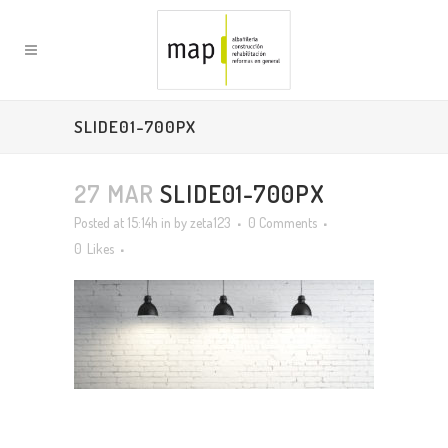
SLIDE01-700PX
27 MAR
SLIDE01-700PX
Posted at 15:14h
in
by
zeta123
0 Comments
0
Likes