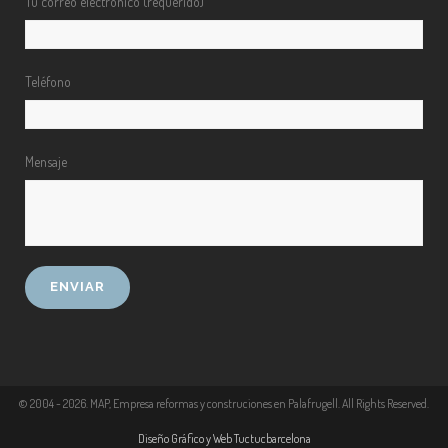
Tu correo electrónico (requerido)
Teléfono
Mensaje
© 2004 -
2026
. MAP, Empresa reformas y construciones en Palafrugell. All Rights Reserved.
Diseño Gráfico y Web Tuctucbarcelona