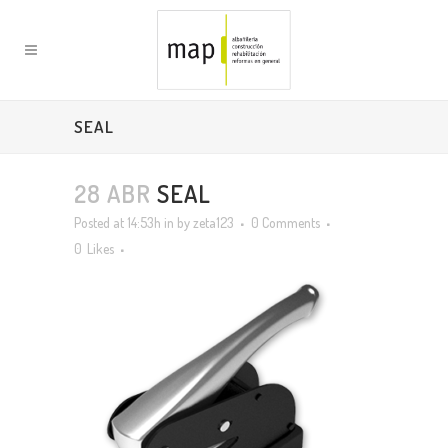
SEAL
28 ABR
SEAL
Posted at 14:53h
in
by
zeta123
0 Comments
0
Likes