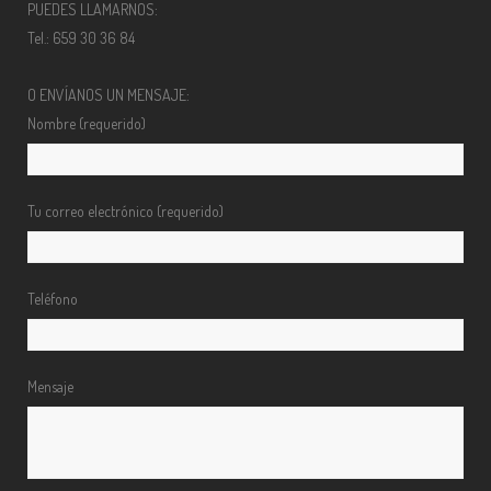
PUEDES LLAMARNOS:
Tel.: 659 30 36 84
O ENVÍANOS UN MENSAJE:
Nombre (requerido)
Tu correo electrónico (requerido)
Teléfono
Mensaje