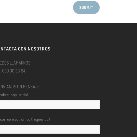
ONTACTA CON NOSOTROS
EDES LLAMARNOS:
l.: 659 30 36 84
ENVÍANOS UN MENSAJE:
mbre (requerido)
 correo electrónico (requerido)