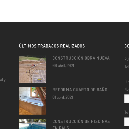
ÚLTIMOS TRABAJOS REALIZADOS
C
CONSTRUCCIÓN OBRA NUEVA
PU
06 abril, 2021
Te
al y
O 
No
REFORMA CUARTO DE BAÑO
01 abril, 2021
Tu
CONSTRUCCIÓN DE PISCINAS
EN PALS