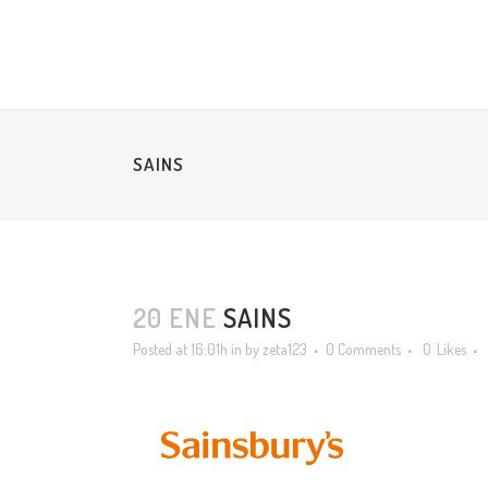
SAINS
20 ENE
SAINS
Posted at 16:01h
in
by
zeta123
0 Comments
0
Likes