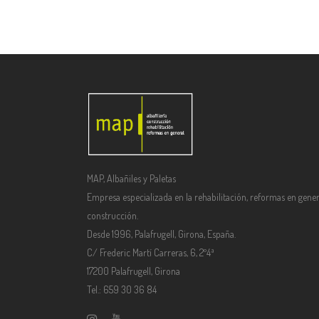
MAP, Albañiles y Paletas
Empresa especializada en la rehabilitación, reformas en gener
construcción.
Desde 1996, Palafrugell, Girona, España.
C/ Frederic Martí Carreras, 6, 2º4ª
17200 Palafrugell, Girona
Tel.: 659 30 36 84