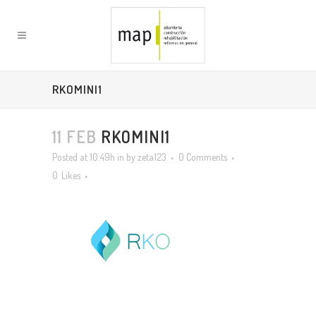
RKOMINI1
11 FEB
RKOMINI1
Posted at 10:49h
in
by
zeta123
0 Comments
0
Likes