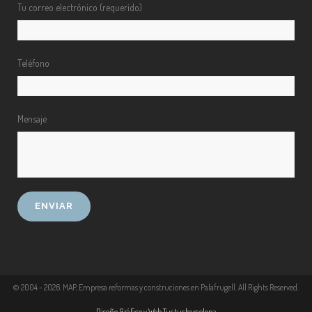
Tu correo electrónico (requerido)
Teléfono
Mensaje
© 2004 -
2026
. MAP, Empresa reformas y construciones en Palafrugell. All Rights Reserved.
Diseño Gráfico y Web Tuctucbarcelona