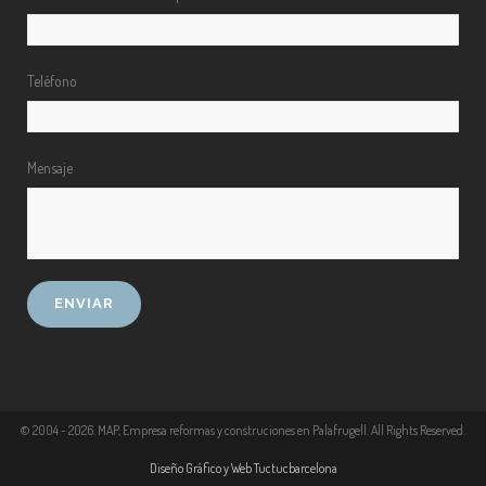
Teléfono
Mensaje
© 2004 -
2026
. MAP, Empresa reformas y construciones en Palafrugell. All Rights Reserved.
Diseño Gráfico y Web Tuctucbarcelona