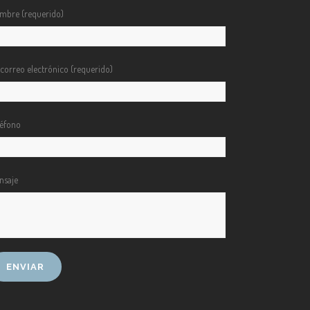
mbre (requerido)
 correo electrónico (requerido)
léfono
nsaje