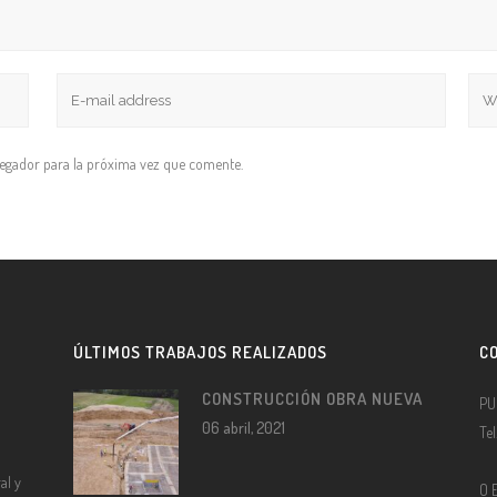
vegador para la próxima vez que comente.
ÚLTIMOS TRABAJOS REALIZADOS
C
CONSTRUCCIÓN OBRA NUEVA
PU
06 abril, 2021
Te
al y
O 