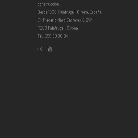
construcción.
Desde 1996, Palafrugell, Girona, España.
C/ Frederic Martí Carreras, 6, 2º4ª
17200 Palafrugell, Girona
Tel.: 659 30 36 84