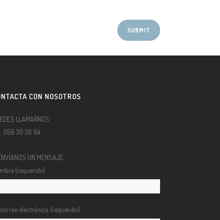
ONTACTA CON NOSOTROS
EDES LLAMARNOS:
l.: 659 30 36 84
ENVÍANOS UN MENSAJE:
mbre (requerido)
 correo electrónico (requerido)