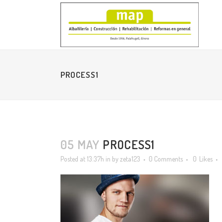
PROCESS1
05 MAY
PROCESS1
Posted at 13:37h
in
by
zeta123
0 Comments
0
Likes