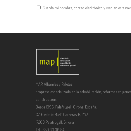
Guarda mi nombre, correo electrónico y web en este na
MAP, Albañiles y Paletas
Empresa especializada en la rehabilitación, reformas en gener
construcción.
Desde 1996, Palafrugell, Girona, España.
C/ Frederic Martí Carreras, 6, 2º4ª
17200 Palafrugell, Girona
Tel.: 659 30 36 84