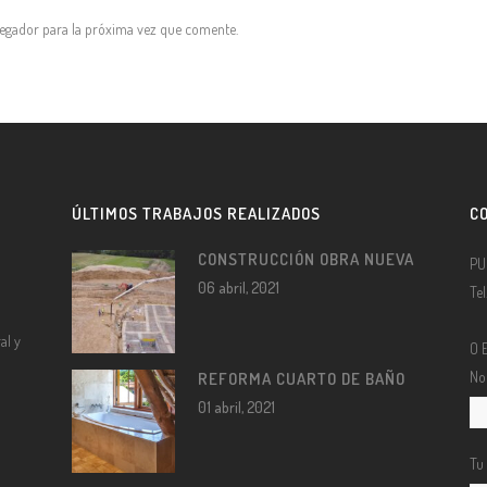
vegador para la próxima vez que comente.
ÚLTIMOS TRABAJOS REALIZADOS
C
CONSTRUCCIÓN OBRA NUEVA
PU
06 abril, 2021
Te
al y
O 
No
REFORMA CUARTO DE BAÑO
01 abril, 2021
Tu