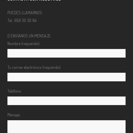
PUEDES LLAMARNOS:
Tel.: 659 30 36 84
O ENVÍANOS UN MENSAJE:
Nombre (requerido)
Tu correo electrónico (requerido)
Teléfono
Mensaje