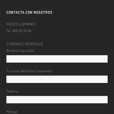
CONTACTA CON NOSOTROS
PUEDES LLAMARNOS:
Tel.: 659 30 36 84
O ENVÍANOS UN MENSAJE:
Nombre (requerido)
Tu correo electrónico (requerido)
Teléfono
Mensaje