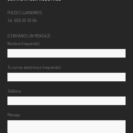
PUEDES LLAMARNOS:
Tel.: 659 30 36 84
O ENVÍANOS UN MENSAJE:
Nombre (requerido)
Tu correo electrónico (requerido)
Teléfono
Mensaje