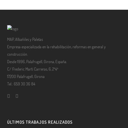
MAP, Albañiles y Paletas
Empresa especializada en la rehabilitación, reformas en general y
construcción.
Desde 1996, Palafrugell, Girona, España.
C/ Frederic Martí Carreras, 6, 2º4ª
17200 Palafrugell, Girona
Tel.: 659 30 36 84
ÚLTIMOS TRABAJOS REALIZADOS