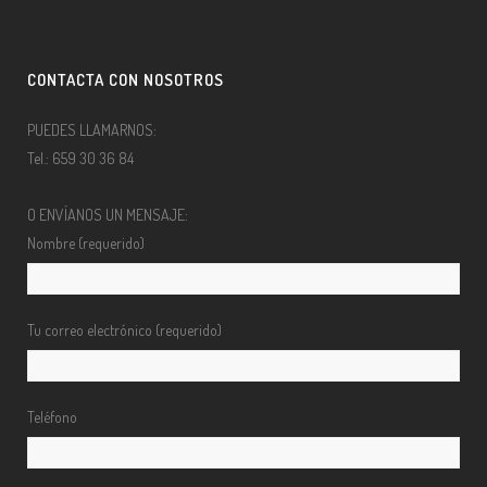
CONTACTA CON NOSOTROS
PUEDES LLAMARNOS:
Tel.: 659 30 36 84
O ENVÍANOS UN MENSAJE:
Nombre (requerido)
Tu correo electrónico (requerido)
Teléfono