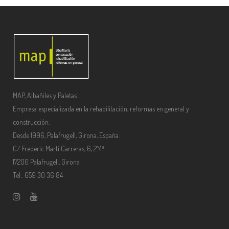
MAP, Albañiles y Paletas
Empresa especializada en la rehabilitación, reformas en general y
construcción.
Desde 1996, Palafrugell, Girona, España.
C/ Frederic Martí Carreras, 6, 2º4ª
17200 Palafrugell, Girona
Tel.: 659 30 36 84