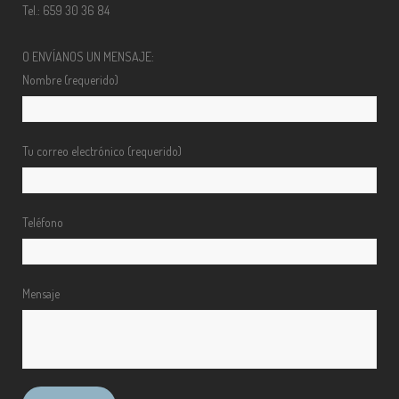
Tel.: 659 30 36 84
O ENVÍANOS UN MENSAJE:
Nombre (requerido)
Tu correo electrónico (requerido)
Teléfono
Mensaje