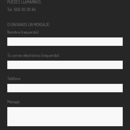
PUEDES LLAMARNOS:
Tel.: 659 30 36 84
O ENVÍANOS UN MENSAJE:
Nombre (requerido)
Tu correo electrónico (requerido)
Teléfono
Mensaje