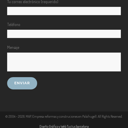
Tu correo electrónico (requerido)
Teléfono
Mensaje
© 2004 -
2026
. MAP, Empresa reformas y construciones en Palafrugell. All Rights Reserved.
Diseño Gráfico y Web Tuctucbarcelona