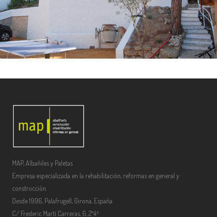
MAP, Albañiles y Paletas
Empresa especializada en la rehabilitación, reformas en general y
construcción.
Desde 1996, Palafrugell, Girona, España.
C/ Frederic Martí Carreras, 6, 2º4ª