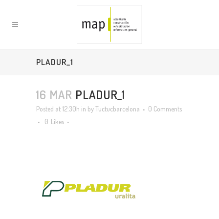
PLADUR_1
16 MAR
PLADUR_1
Posted at 12:30h
in
by
Tuctucbarcelona
0 Comments
0
Likes