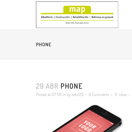
PHONE
29 ABR
PHONE
Posted at 07:12h
in
by
zeta123
0 Comments
0
Likes