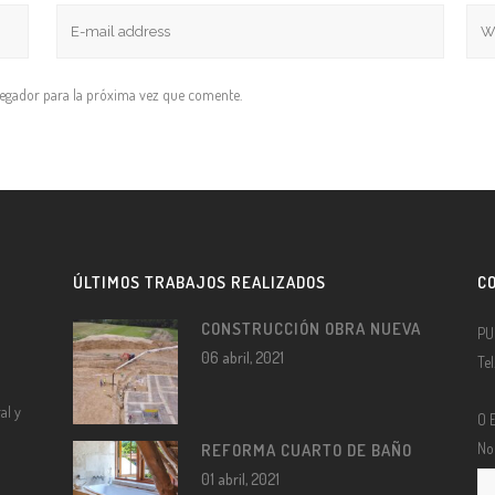
vegador para la próxima vez que comente.
ÚLTIMOS TRABAJOS REALIZADOS
C
CONSTRUCCIÓN OBRA NUEVA
PU
06 abril, 2021
Te
al y
O 
No
REFORMA CUARTO DE BAÑO
01 abril, 2021