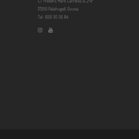
C/ Frederic Martí Carreras, 6, 2º4ª
17200 Palafrugell, Girona
Tel.: 659 30 36 84