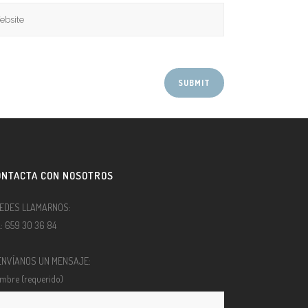
ONTACTA CON NOSOTROS
EDES LLAMARNOS:
l.: 659 30 36 84
ENVÍANOS UN MENSAJE:
mbre (requerido)