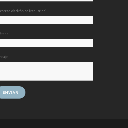
 correo electrónico (requerido)
léfono
nsaje