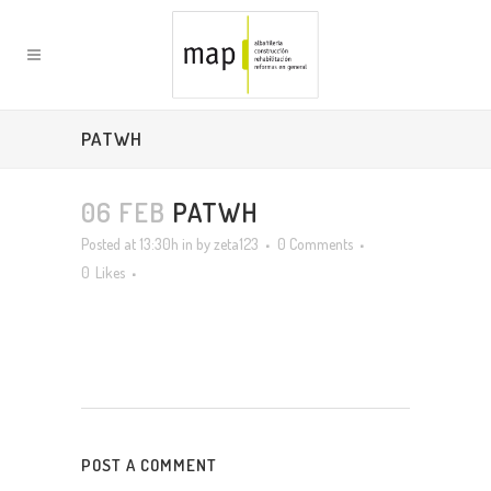
PATWH
06 FEB
PATWH
Posted at 13:30h
in
by
zeta123
0 Comments
0
Likes
POST A COMMENT