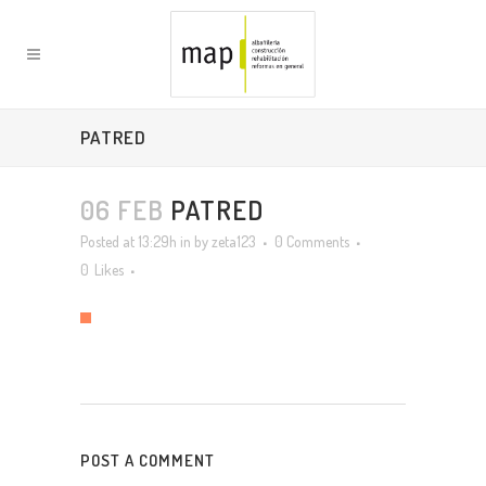
PATRED
06 FEB
PATRED
Posted at 13:29h
in
by
zeta123
0 Comments
0
Likes
POST A COMMENT