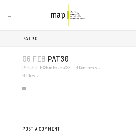
PAT30
06 FEB
PAT30
Posted at 11:32h
in
by
zeta123
0 Comments
0
Likes
POST A COMMENT