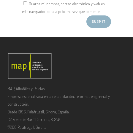
Guarda mi nombre, correo electrónico y web en
este navegador para la próxima vez que comente.
MAP, Albañiles y Paletas
Empresa especializada en la rehabilitación, reformas en general y
construcción.
Desde 1996, Palafrugell, Girona, España.
C/ Frederic Martí Carreras, 6, 2º4ª
17200 Palafrugell, Girona