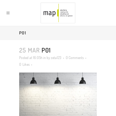
P01
25 MAR
P01
Posted at 16:05h
in
by
zeta123
0 Comments
0
Likes