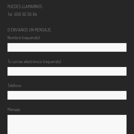
PUEDES LLAMARNOS:
Tel.: 659 30 36 84
O ENVÍANOS UN MENSAJE:
Nombre (requerido)
Tu correo electrónico (requerido)
Teléfono
Mensaje