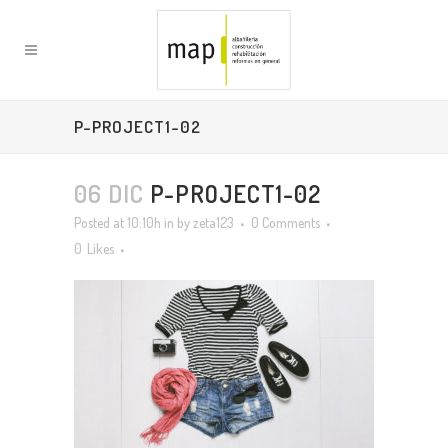
P-PROJECT1-02
06 DIC
P-PROJECT1-02
Posted at 10:10h
in
by
zeta123
0 Comments
0
Likes