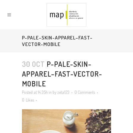
P-PALE-SKIN-APPAREL–FAST-
VECTOR-MOBILE
30 OCT
P-PALE-SKIN-
APPAREL–FAST-VECTOR-
MOBILE
Posted at 14:35h
in
by
zeta123
0 Comments
0
Likes