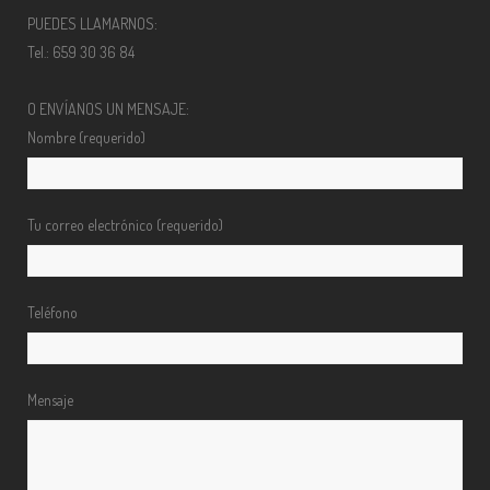
PUEDES LLAMARNOS:
Tel.: 659 30 36 84
O ENVÍANOS UN MENSAJE:
Nombre (requerido)
Tu correo electrónico (requerido)
Teléfono
Mensaje