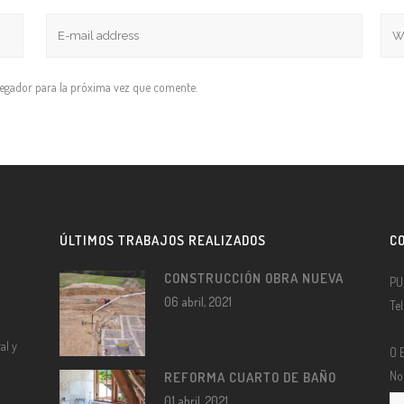
vegador para la próxima vez que comente.
ÚLTIMOS TRABAJOS REALIZADOS
C
CONSTRUCCIÓN OBRA NUEVA
PU
06 abril, 2021
Te
al y
O 
No
REFORMA CUARTO DE BAÑO
01 abril, 2021