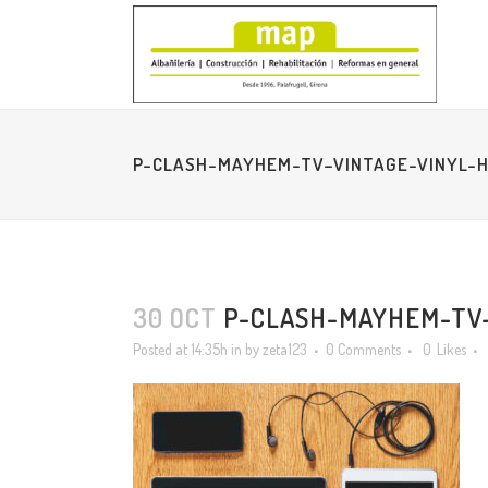
P-CLASH-MAYHEM-TV–VINTAGE-VINYL-
30 OCT
P-CLASH-MAYHEM-TV–
Posted at 14:35h
in
by
zeta123
0 Comments
0
Likes