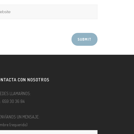
ONTACTA CON NOSOTROS
EDES LLAMARNOS:
l.: 659 30 36 84
ENVÍANOS UN MENSAJE:
mbre (requerido)