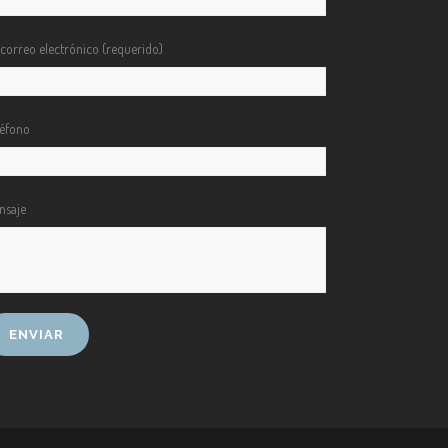
 correo electrónico (requerido)
léfono
nsaje