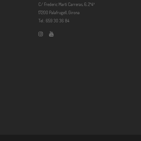
C/ Frederic Martí Carreras, 6, 2º4ª
17200 Palafrugell, Girona
Tel.: 659 30 36 84