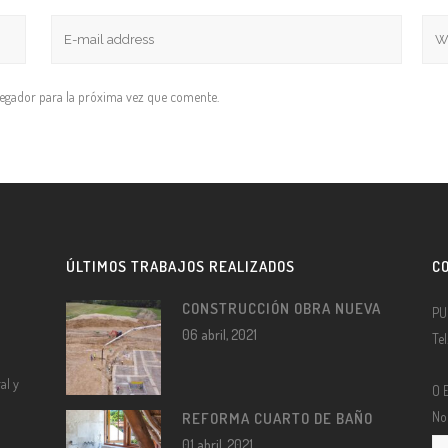
vegador para la próxima vez que comente.
ÚLTIMOS TRABAJOS REALIZADOS
C
CONSTRUCCIÓN OBRA NUEVA
PU
06 abril, 2021
Te
al y
O 
No
REFORMA CUARTO DE BAÑO
01 abril, 2021