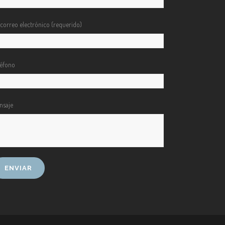
 correo electrónico (requerido)
léfono
nsaje