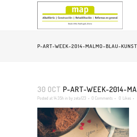
P-ART-WEEK-2014-MALMO–BLAU-KUNST
30 OCT
P-ART-WEEK-2014-MA
Posted at 14:35h
in
by
zeta123
0 Comments
0
Likes