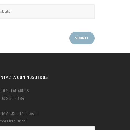
ONTACTA CON NOSOTROS
EDES LLAMARNOS:
l.: 659 30 36 84
ENVÍANOS UN MENSAJE:
mbre (requerido)