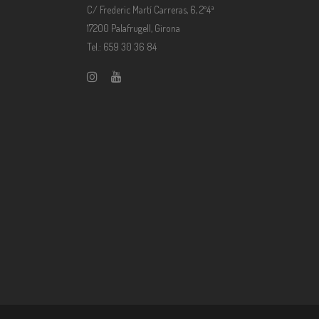
C/ Frederic Martí Carreras, 6, 2º4ª
17200 Palafrugell, Girona
Tel.: 659 30 36 84