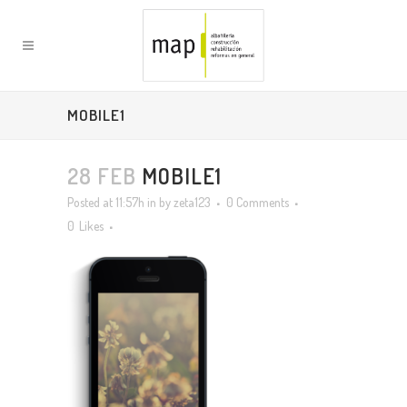
MOBILE1
28 FEB
MOBILE1
Posted at 11:57h
in
by
zeta123
0 Comments
0
Likes