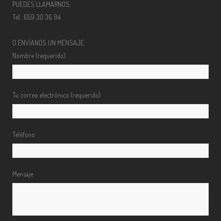
PUEDES LLAMARNOS:
Tel.: 659 30 36 84
O ENVÍANOS UN MENSAJE:
Nombre (requerido)
Tu correo electrónico (requerido)
Teléfono
Mensaje