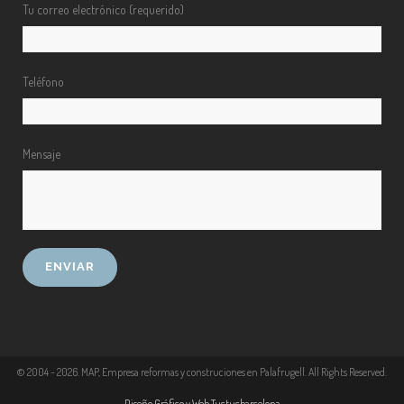
Tu correo electrónico (requerido)
Teléfono
Mensaje
© 2004 -
2026
. MAP, Empresa reformas y construciones en Palafrugell. All Rights Reserved.
Diseño Gráfico y Web Tuctucbarcelona