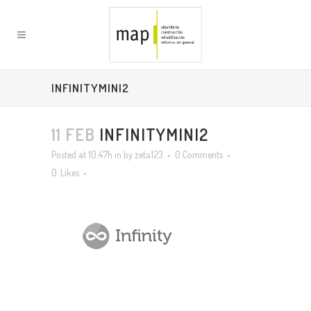
INFINITYMINI2
11 FEB
INFINITYMINI2
Posted at 10:47h
in
by
zeta123
0 Comments
0
Likes