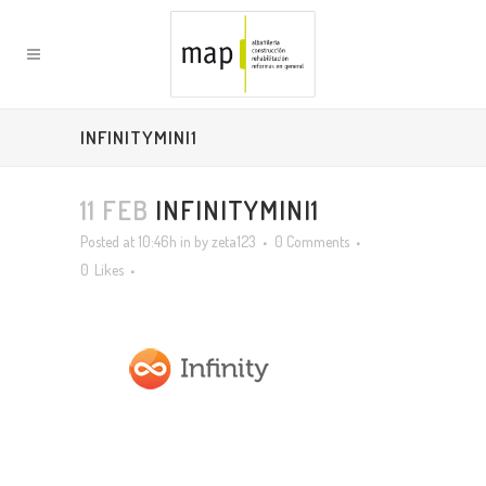
INFINITYMINI1
11 FEB
INFINITYMINI1
Posted at 10:46h
in
by
zeta123
0 Comments
0
Likes