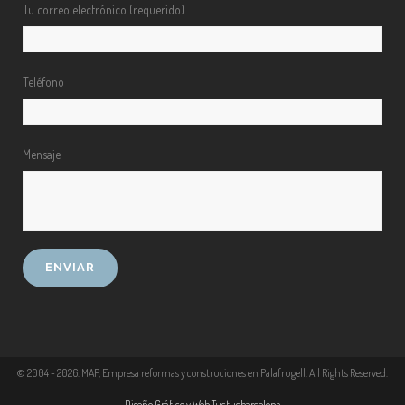
Tu correo electrónico (requerido)
Teléfono
Mensaje
© 2004 -
2026
. MAP, Empresa reformas y construciones en Palafrugell. All Rights Reserved.
Diseño Gráfico y Web Tuctucbarcelona