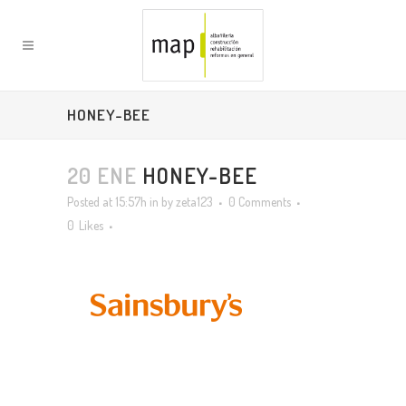
HONEY-BEE
20 ENE
HONEY-BEE
Posted at 15:57h
in
by
zeta123
0 Comments
0
Likes