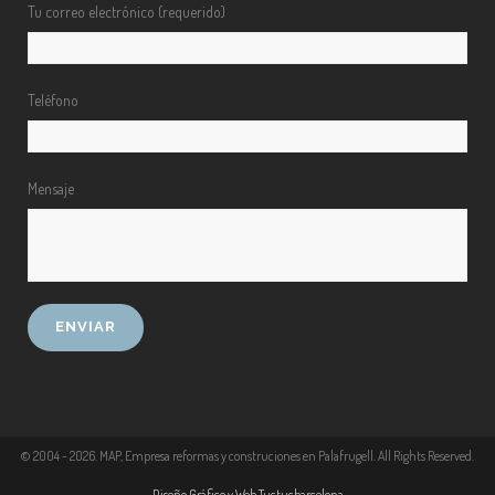
Tu correo electrónico (requerido)
Teléfono
Mensaje
© 2004 -
2026
. MAP, Empresa reformas y construciones en Palafrugell. All Rights Reserved.
Diseño Gráfico y Web Tuctucbarcelona