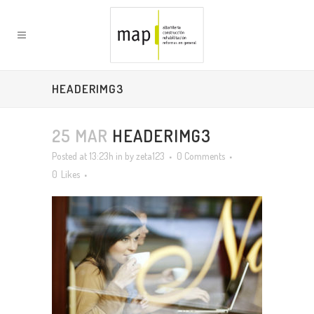
HEADERIMG3
25 MAR
HEADERIMG3
Posted at 13:23h
in
by
zeta123
0 Comments
0
Likes