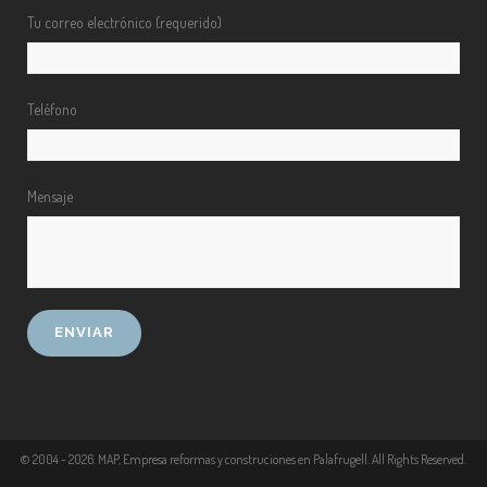
Tu correo electrónico (requerido)
Teléfono
Mensaje
© 2004 -
2026
. MAP, Empresa reformas y construciones en Palafrugell. All Rights Reserved.