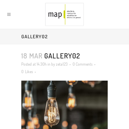
GALLERY02
18 MAR
GALLERY02
Posted at 14:30h
in
by
zeta123
0 Comments
0
Likes