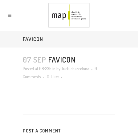
FAVICON
07 SEP
FAVICON
Posted at 08:23h
in
by
Tuctucbarcelona
0
Comments
0
Likes
POST A COMMENT