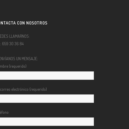
ONTACTA CON NOSOTROS
EDES LLAMARNOS:
l.: 659 30 36 84
ENVÍANOS UN MENSAJE:
mbre (requerido)
 correo electrónico (requerido)
léfono