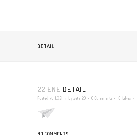
DETAIL
22 ENE
DETAIL
Posted at 11:02h
in
by
zeta123
0 Comments
0
Likes
NO COMMENTS