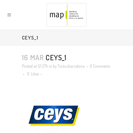
CEYS_1
16 MAR
CEYS_1
Posted at 12:27h
in
by
Tuctucbarcelona
0 Comments
0
Likes