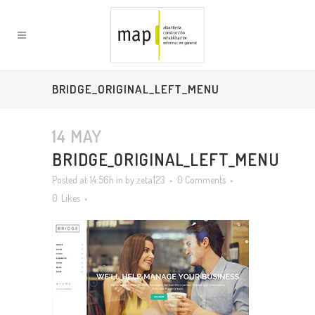
BRIDGE_ORIGINAL_LEFT_MENU
14 MAY
BRIDGE_ORIGINAL_LEFT_MENU
Posted at 14:56h
in
by
zeta123
0 Comments
0
Likes