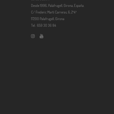
Desde 1996, Palafrugell, Girona, España.
C/ Frederic Martí Carreras, 6, 2º4ª
17200 Palafrugell, Girona
Tel.: 659 30 36 84