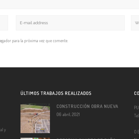
vegador para la próxima vez que comente.
ÚLTIMOS TRABAJOS REALIZADOS
C
CONSTRUCCIÓN OBRA NUEVA
PU
06 abril, 2021
Te
al y
O 