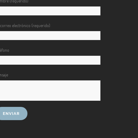
mbre (requerido)
 correo electrónico (requerido)
léfono
nsaje