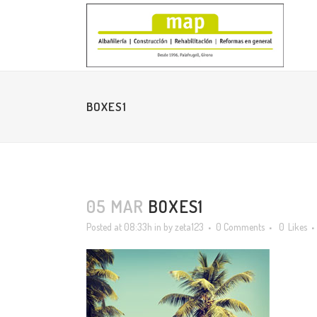
BOXES1
05 MAR
BOXES1
Posted at 08:33h
in
by
zeta123
0 Comments
0
Likes